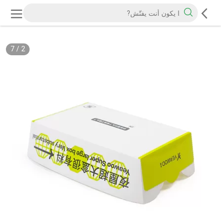
7
/
2