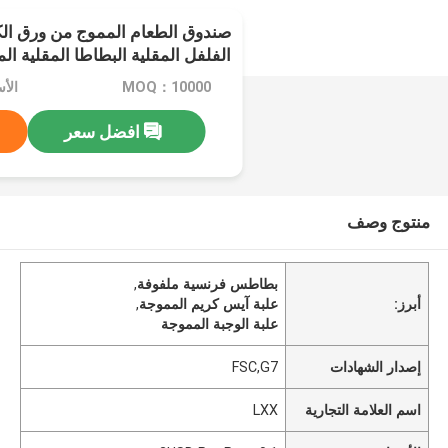
صندوق الطعام المموج من ورق الك
الفلفل المقلية البطاطا المقلية ا
MOQ：10000
افضل سعر
منتوج وصف
بطاطس فرنسية ملفوفة
,
أبرز:
علبة آيس كريم المموجة
,
علبة الوجبة المموجة
إصدار الشهادات
FSC,G7
اسم العلامة التجارية
LXX