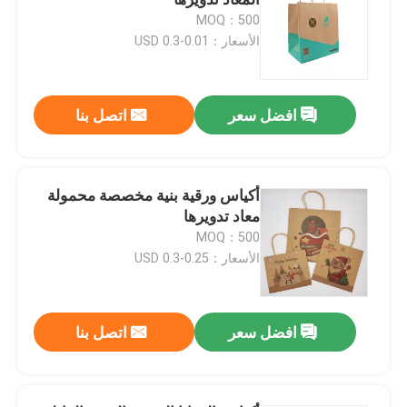
MOQ：500
الأسعار：0.01-0.3 USD
صندوق تغليف مستحضرات التجميل
تغليف الطعام
افضل سعر
اتصل بنا
طباعة الكتب الصلبة
أكياس ورقية بنية مخصصة محمولة
معاد تدويرها
طباعة الكتب ذات الأغطية الناعمة
MOQ：500
الأسعار：0.25-0.3 USD
صناديق تعبئة الأحذية
افضل سعر
اتصل بنا
صناديق حزم الملابس
علبة تعبئة السترة