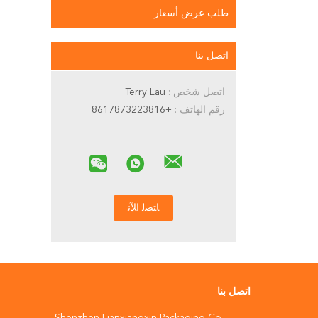
طلب عرض أسعار
اتصل بنا
اتصل شخص :
Terry Lau
رقم الهاتف :
+8617873223816
اتصل بنا