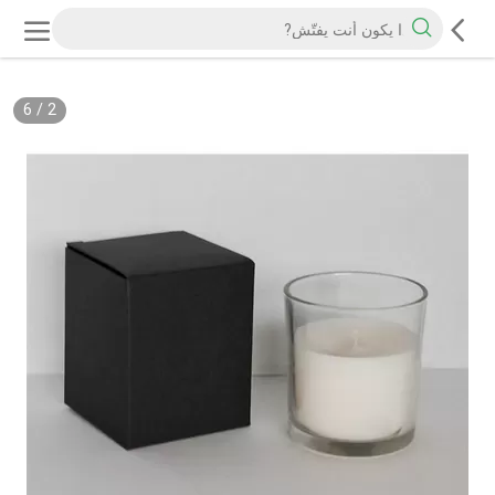
6
/
2