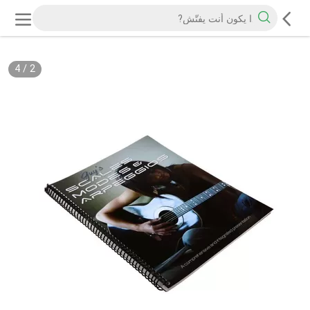
4
/
2