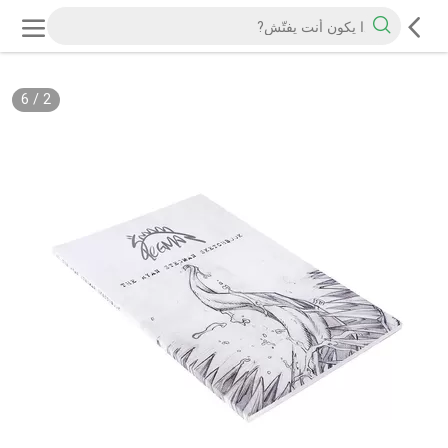
6
/
2