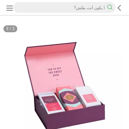
3
/
2