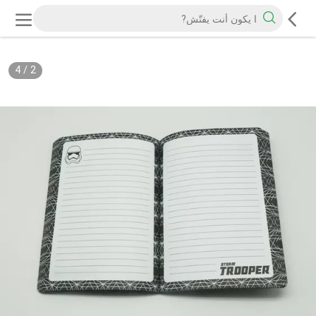
4
/
2