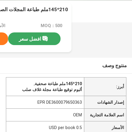
210*145ملم طباعة المجلات الصلبة للسينما
MOQ：500
افضل سعر
منتوج وصف
210*145ملم طباعة صحفية
,
أبرز:
ألبوم توقيع طباعة مجلة غلاف صلب
إصدار الشهادات
EPR DE3600079650363
اسم العلامة التجارية
OEM
الأسعار
0.5 USD per book