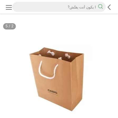
5
/
2