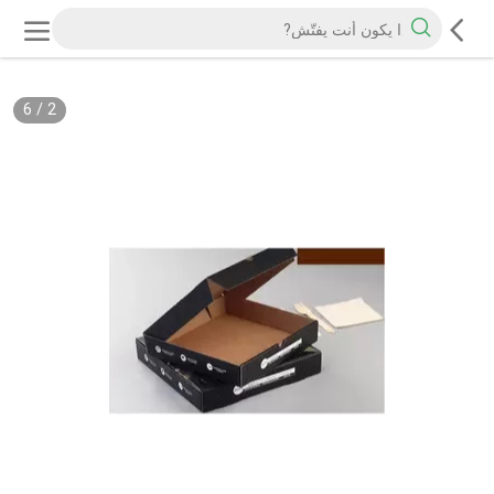
6
/
2