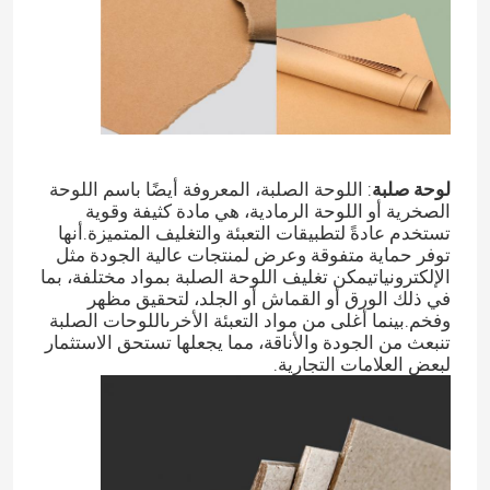
صندوق تغليف مستحضرات التجميل
تغليف الطعام
لوحة صلبة
: اللوحة الصلبة، المعروفة أيضًا باسم اللوحة
طباعة الكتب الصلبة
الصخرية أو اللوحة الرمادية، هي مادة كثيفة وقوية
تستخدم عادةً لتطبيقات التعبئة والتغليف المتميزة.أنها
توفر حماية متفوقة وعرض لمنتجات عالية الجودة مثل
طباعة الكتب ذات الأغطية الناعمة
الإلكترونياتيمكن تغليف اللوحة الصلبة بمواد مختلفة، بما
في ذلك الورق أو القماش أو الجلد، لتحقيق مظهر
وفخم.بينما أغلى من مواد التعبئة الأخرىاللوحات الصلبة
صناديق تعبئة الأحذية
تنبعث من الجودة والأناقة، مما يجعلها تستحق الاستثمار
لبعض العلامات التجارية.
صناديق حزم الملابس
علبة تعبئة السترة