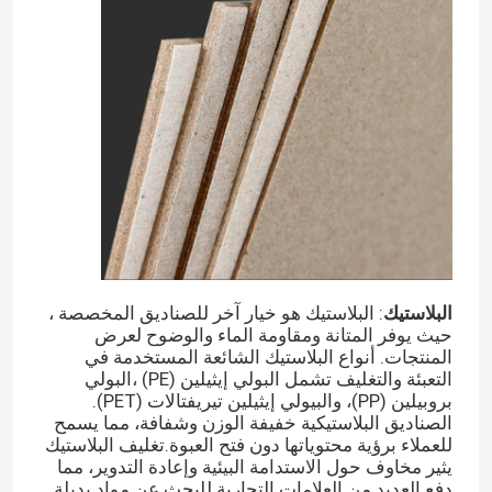
تغليف هدايا صندوق الساعة
عبوات الهدايا المخصصة
صندوق تغليف ورق الكرافت
كيس ورق الكرافت
البلاستيك
: البلاستيك هو خيار آخر للصناديق المخصصة ،
أكياس الهدايا الورقية القابلة لإعادة التدوير
حيث يوفر المتانة ومقاومة الماء والوضوح لعرض
المنتجات. أنواع البلاستيك الشائعة المستخدمة في
التعبئة والتغليف تشمل البولي إيثيلين (PE) ،البولي
ملصقات الطباعة
بروبيلين (PP)، والبيولي إيثيلين تيريفتالات (PET).
الصناديق البلاستيكية خفيفة الوزن وشفافة، مما يسمح
للعملاء برؤية محتوياتها دون فتح العبوة.تغليف البلاستيك
يثير مخاوف حول الاستدامة البيئية وإعادة التدوير، مما
تغليف اللب مصبوب
دفع العديد من العلامات التجارية للبحث عن مواد بديلة.