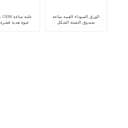
الورق السوداء الفنية ساعة
علب
صندوق التعبئة الشكل
عبوة هدية قشرة 
الشريط النقاش
سوداء داخل ر
ﺎﺘﺼﻟ ﺍﻶﻧ
ﺎﺘﺼﻟ ﺍﻶﻧ