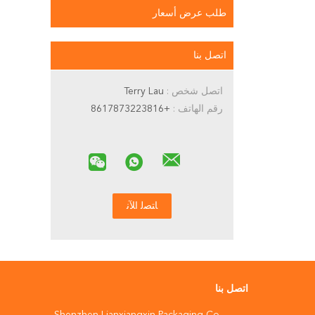
طلب عرض أسعار
اتصل بنا
اتصل شخص :
Terry Lau
رقم الهاتف :
+8617873223816
اتصل بنا