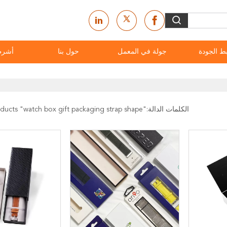
ط الجودة
جولة في المعمل
حول بنا
أشرط
الكلمات الدالة:"
watch box gift packaging strap shape
" match 6 products