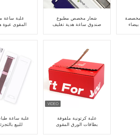
ة ساعة OEM مخصصة
شعار مخصص مطبوع
علبة ساعة م
بيضاء
صندوق ساعة هدية تغليف
المقوى عبوة 
غوة
الشريط شكل
حزام علبة ساع
ﺎﺘﺼﻟ ﺍﻶﻧ
ﺎﺘﺼﻟ ﺍﻶ
علبة كرتونية ملفوفة
علبة ساعة طبا
بطاقات الورق المقوى
للبيع بالتجزئ
ﺎﺘﺼﻟ ﺍﻶﻧ
ﺎﺘﺼﻟ ﺍﻶ